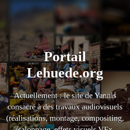
Portail
Lehuede.org
Actuellement : le site de
Yannis
consacré à des travaux audiovisuels
(réalisations, montage, compositing,
étalonnage, effets visuels VFx,