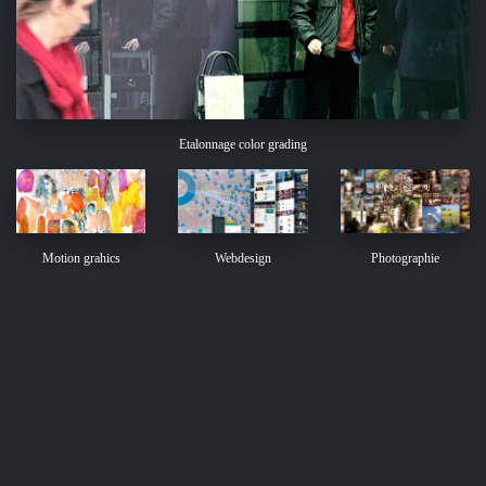
Etalonnage color grading
Motion grahics
Webdesign
Photographie